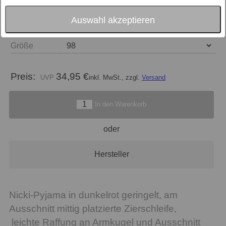
Auswahl akzeptieren
Größe
Preis:
34,95 €
inkl. MwSt., zzgl.
Versand
In den Warenkorb
oder
Hersteller
Nicki-Pyjama in dunkelrot geringelt, am
Ausschnitt mittig platzierte Zierschleife,
leichte Raffung an Armkugel und Ausschnitt