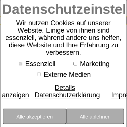
Datenschutzeinste
0
SUCHE
Wir nutzen Cookies auf unserer
Website. Einige von ihnen sind
essenziell, während andere uns helfen,
Kinder-Barfußschuh - schon
diese Website und Ihre Erfahrung zu
verbessern.
ab dem ersten Laufversuch
in Blau.
Essenziell
Marketing
Externe Medien
Details
anzeigen
Datenschutzerklärung
Impr
Alle akzeptieren
Alle ablehnen