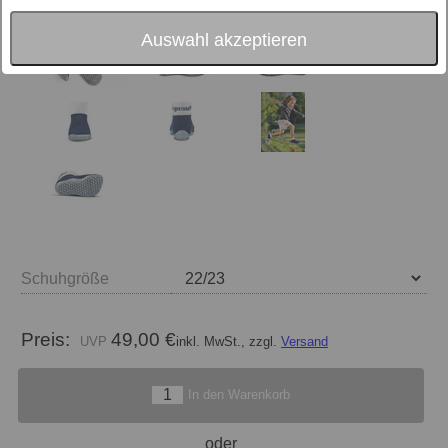
Auswahl akzeptieren
Schuhgröße
Preis:
49,00 €
inkl. MwSt., zzgl.
Versand
In den Warenkorb
oder