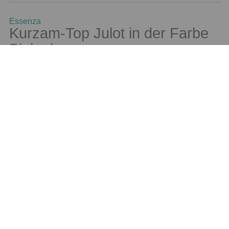
Essenza
Kurzam-Top Julot in der Farbe
Pink glow
54,95 €
UVP
Haslinger
Schaumbad Lavendel 400ml