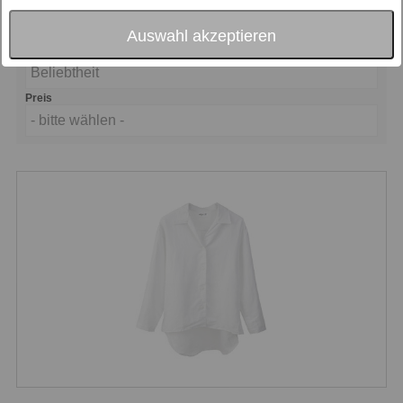
Motiv
- bitte wählen -
Auswahl akzeptieren
Sortierung nach
Beliebtheit
Preis
- bitte wählen -