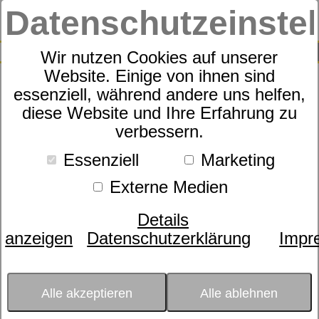
Datenschutzeinste
0
SUCHE
Wir nutzen Cookies auf unserer
Website. Einige von ihnen sind
Produkte
Life-STYLE-Welten
80
Produkte
essenziell, während andere uns helfen,
Life-STYLE-Welten
diese Website und Ihre Erfahrung zu
verbessern.
Essenziell
Marketing
Warengruppe
Externe Medien
- bitte wählen -
Farbe
Details
- bitte wählen -
anzeigen
Datenschutzerklärung
Impr
Größe
- bitte wählen -
material
Alle akzeptieren
Alle ablehnen
- bitte wählen -