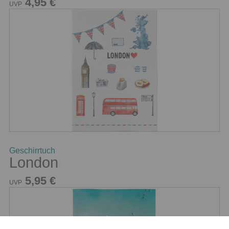
4,95 €
UVP
Geschirrtuch
London
5,95 €
UVP