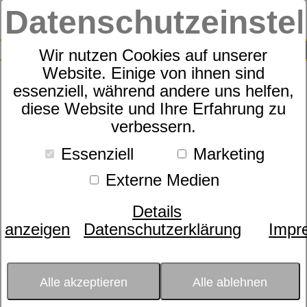
Datenschutzeinste
0
SUCHE
Wir nutzen Cookies auf unserer
Website. Einige von ihnen sind
Produkte
Wohnen
Küche
31
Produkte
essenziell, während andere uns helfen,
Küche
diese Website und Ihre Erfahrung zu
verbessern.
Essenziell
Marketing
Farbe
Externe Medien
- bitte wählen -
Größe
Details
- bitte wählen -
anzeigen
Datenschutzerklärung
Impr
Sortierung nach
Beliebtheit
Preis
Alle akzeptieren
Alle ablehnen
- bitte wählen -