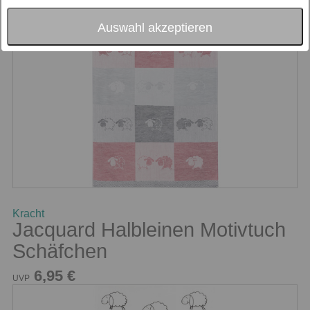
Auswahl akzeptieren
Kracht
Jacquard Halbleinen Motivtuch
Schäfchen
6,95 €
UVP