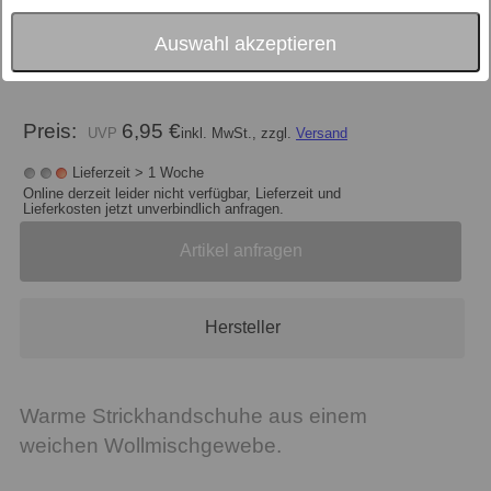
Auswahl akzeptieren
Größe
Preis:
6,95 €
inkl. MwSt., zzgl.
Versand
Lieferzeit > 1 Woche
Online derzeit leider nicht verfügbar, Lieferzeit und
Lieferkosten jetzt unverbindlich anfragen.
Artikel anfragen
Hersteller
Warme Strickhandschuhe aus einem
weichen Wollmischgewebe.