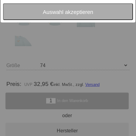
Auswahl akzeptieren
Größe
Preis:
32,95 €
inkl. MwSt., zzgl.
Versand
In den Warenkorb
oder
Hersteller