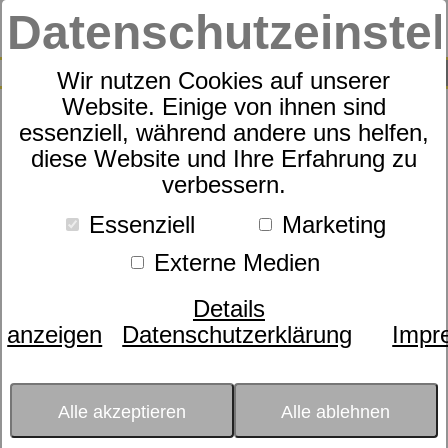
Datenschutzeinste
0
SUCHE
Wir nutzen Cookies auf unserer
Website. Einige von ihnen sind
essenziell, während andere uns helfen,
Steiff Mini-Kids Langarmshirt
diese Website und Ihre Erfahrung zu
verbessern.
in Hellblau mit eingestrickter
Punkteoptik
Essenziell
Marketing
Externe Medien
Details
anzeigen
Datenschutzerklärung
Impr
Alle akzeptieren
Alle ablehnen