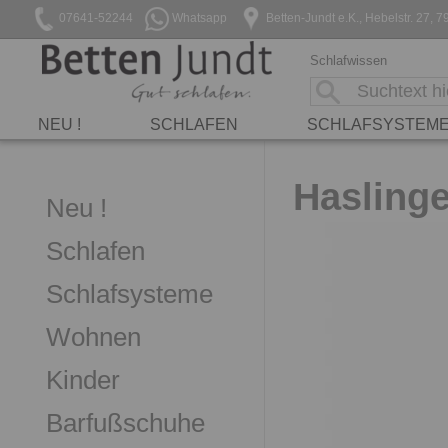
07641-52244
Whatsapp
Betten-Jundt e.K., Hebelstr. 27
Schlafwissen
NEU !
SCHLAFEN
SCHLAFSYSTEM
Haslinge
Neu !
Schlafen
Schlafsysteme
Wohnen
Kinder
Barfußschuhe