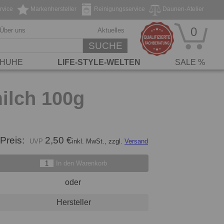
rvice
Markenhersteller
Reinigungsservice
Daunen-Atelier
0
Über uns
Aktuelles
SUCHE
HUHE
LIFE-STYLE-WELTEN
SALE %
ilch 100g
Preis:
2,50 €
inkl. MwSt., zzgl.
Versand
In den Warenkorb
oder
Hersteller