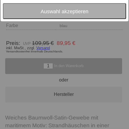
Auswahl akzeptieren
Größe
155/220
Farbe
blau
Preis:
109,95 €
89,95 €
inkl. MwSt., zzgl.
Versand
Versandkostenfrei innerhalb Deutschlands.
In den Warenkorb
oder
Hersteller
Weiches Baumwoll-Satin-Gewebe mit
maritimem Motiv: Strandhäuschen in einer