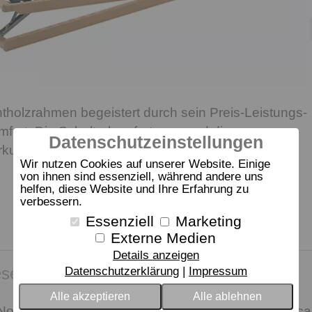
holzrahmen begeistert durch sein Preis-Leistungs-
mfort. Die Schulterkomfortzone und die
Datenschutzeinstellungen
rkung sorgen für ein angenehmes Liegegefühl.
Wir nutzen Cookies auf unserer Website. Einige
von ihnen sind essenziell, während andere uns
helfen, diese Website und Ihre Erfahrung zu
verbessern.
Essenziell
Marketing
Externe Medien
Details anzeigen
sen Artikel kauften, kauften auch:
Datenschutzerklärung
Impressum
Alle akzeptieren
Alle ablehnen
aNova S
Sympathica