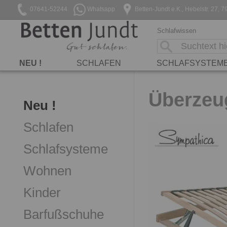
07641-52244
Whatsapp
Betten-Jundt e.K., Hebelstr. 27
Schlafwissen
NEU !
SCHLAFEN
SCHLAFSYSTEM
Überzeug
Neu !
Schlafen
Schlafsysteme
Wohnen
Kinder
Barfußschuhe