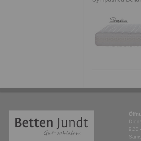
Öffn
Diens
9.30 
Sams