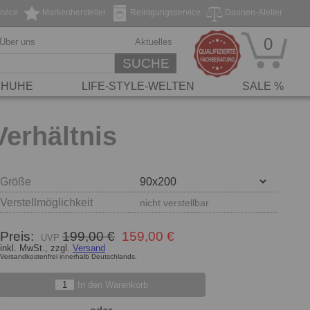
rvice
Markenhersteller
Reinigungsservice
Daunen-Atelier
0
Über uns
Aktuelles
SUCHE
HUHE
LIFE-STYLE-WELTEN
SALE %
erhältnis
Größe
Verstellmöglichkeit
nicht verstellbar
Preis:
199,00 €
159,00 €
inkl. MwSt., zzgl.
Versand
Versandkostenfrei innerhalb Deutschlands.
In den Warenkorb