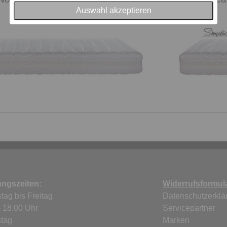
Auswahl akzeptieren
ungszeiten:
Widerrufsformul
tag bis Freitag
Datenschutzerklä
- 18.00 Uhr
Servicepartner
tag
Marken