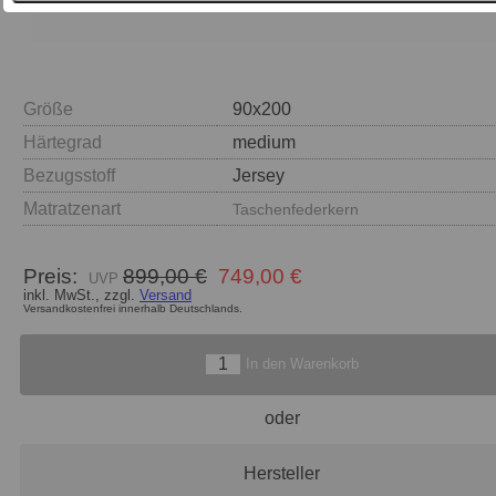
Größe
Härtegrad
Bezugsstoff
Matratzenart
Taschenfederkern
Preis:
899,00 €
749,00 €
inkl. MwSt., zzgl.
Versand
Versandkostenfrei innerhalb Deutschlands.
In den Warenkorb
oder
Hersteller