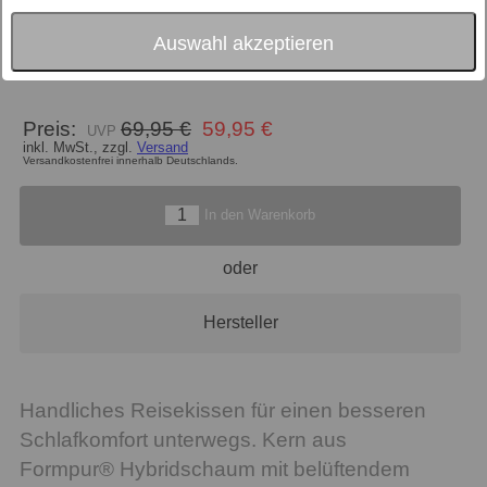
Größe
49x28x11.5
Auswahl akzeptieren
Füllung
Schaum
Preis:
69,95 €
59,95 €
inkl. MwSt., zzgl.
Versand
Versandkostenfrei innerhalb Deutschlands.
In den Warenkorb
oder
Hersteller
Handliches Reisekissen für einen besseren
Schlafkomfort unterwegs. Kern aus
Formpur® Hybridschaum mit belüftendem