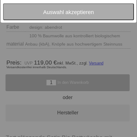
Auswahl akzeptieren
Größe
Farbe
design: abendrot
100 % Baumwolle aus kontrolliert biologischem
material
Anbau (kbA), Knöpfe aus hochwertigem Steinnuss
Preis:
119,00 €
inkl. MwSt., zzgl.
Versand
Versandkostenfrei innerhalb Deutschlands.
In den Warenkorb
oder
Hersteller